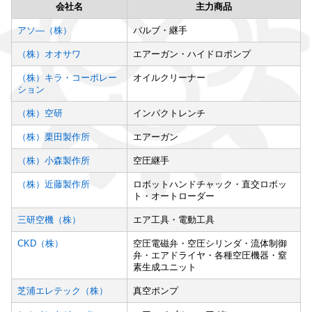
会社名
主力商品
アソ―（株）
バルブ・継手
（株）オオサワ
エアーガン・ハイドロポンプ
（株）キラ・コーポレー
オイルクリーナー
ション
（株）空研
インパクトレンチ
（株）栗田製作所
エアーガン
（株）小森製作所
空圧継手
（株）近藤製作所
ロボットハンドチャック・直交ロボッ
ト・オートローダー
三研空機（株）
エア工具・電動工具
CKD（株）
空圧電磁弁・空圧シリンダ・流体制御
弁・エアドライヤ・各種空圧機器・窒
素生成ユニット
芝浦エレテック（株）
真空ポンプ