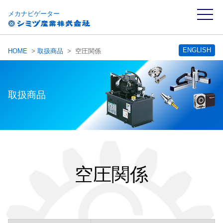
toggle
メカナビゲーター
naviga
ENGLISH
HOME
>
取扱商品
> 空圧関係
取扱商品
空圧関係