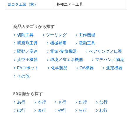
ヨコタ工業（株）
各種エアー工具
商品カテゴリから探す
切削工具
ツーリング
工作機械
研磨剤工具
機械補用
電動工具
駆動／変速
電気･制御機器
ベアリング／伝導
油空圧機器
環境／省エネ機器
マテハン／物流
FAロボット
化学製品
OA機器
測定機器
その他
50音順から探す
あ行
か行
さ行
た行
な行
は行
ま行
や行
ら行
わ行