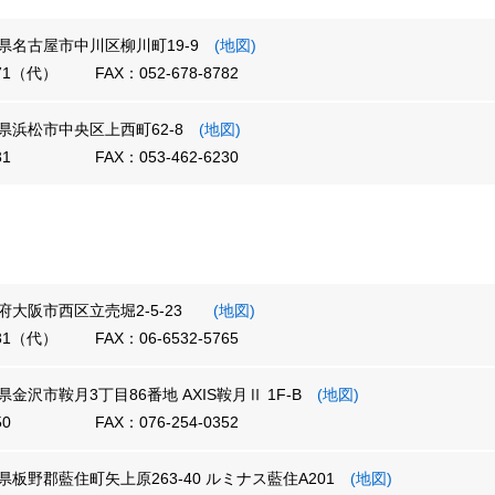
愛知県名古屋市中川区柳川町19-9
(地図)
771（代）
FAX：052-678-8782
静岡県浜松市中央区上西町62-8
(地図)
31
FAX：053-462-6230
大阪府大阪市西区立売堀2-5-23
(地図)
631（代）
FAX：06-6532-5765
川県金沢市鞍月3丁目86番地 AXIS鞍月Ⅱ 1F-B
(地図)
50
FAX：076-254-0352
徳島県板野郡藍住町矢上原263-40 ルミナス藍住A201
(地図)